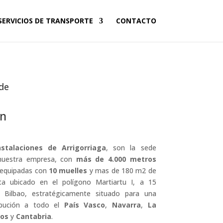
SERVICIOS DE TRANSPORTE
CONTACTO
 de
n
nstalaciones de Arrigorriaga
, son la sede
 nuestra empresa, con
más de 4.000 metros
equipadas con
10 muelles
y mas de 180 m2 de
sta ubicado en el polígono Martiartu I, a 15
 Bilbao, estratégicamente situado para una
ribución a todo el
País Vasco
,
Navarra
,
La
os
y
Cantabria
.