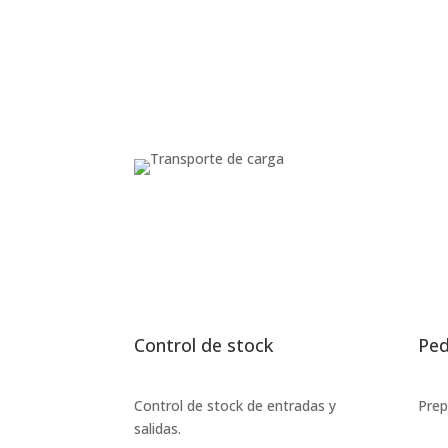
personas
con
discapacidad
visual
que
están
usando
un
lector
de
pantalla;
Presione
Control-
F10
para
Control de stock
Ped
abrir
un
menú
Control de stock de entradas y
Prep
de
salidas.
accesibilidad.