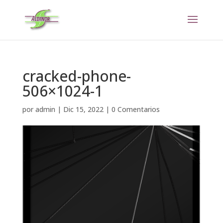
Nota:
este
sitio
web
incluye
un
cracked-phone-
sistema
506×1024-1
de
accesibilidad.
por
admin
|
Dic 15, 2022
|
0 Comentarios