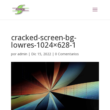
Nota:
este
sitio
web
incluye
un
cracked-screen-bg-
sistema
lowres-1024×628-1
de
accesibilidad.
por
admin
|
Dic 15, 2022
|
0 Comentarios