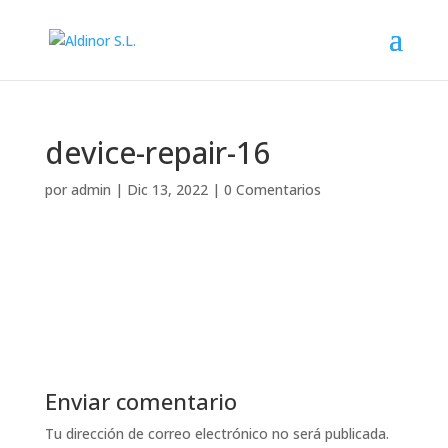
Nota:
este
sitio
web
incluye
un
device-repair-16
sistema
de
por
admin
|
Dic 13, 2022
|
0 Comentarios
accesibilidad.
Enviar comentario
Tu dirección de correo electrónico no será publicada.