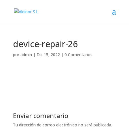
Nota:
este
sitio
web
incluye
un
device-repair-26
sistema
de
por
admin
|
Dic 15, 2022
|
0 Comentarios
accesibilidad.
Enviar comentario
Tu dirección de correo electrónico no será publicada.