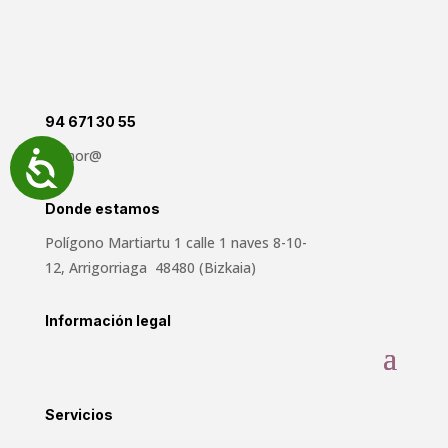
94 671 30 55
aldinor@
Accesibilidad
Donde estamos
Polígono Martiartu 1 calle 1 naves 8-10-
12, Arrigorriaga 48480 (Bizkaia)
Información legal
Servicios